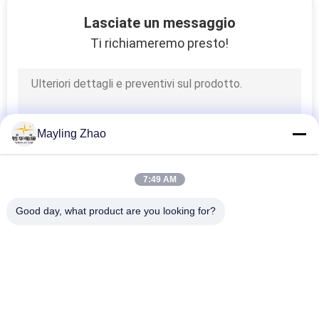
Lasciate un messaggio
FATORY
Ti richiameremo presto!
TOUR
CONTROLLO
DI
Mayling Zhao
QUALITÀ
7:49 AM
CONTATTACI
Good day, what product are you looking for?
Categorie popolari
NOTIZIE
Tutti
Cavo Elettrico 
Cavo Elettrico 
BLOG
Isolato XLPE
Corazzato