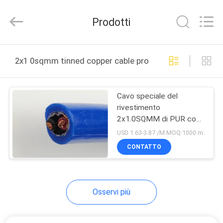
Shanghai
Shenghua
Cable
Prodotti
(Group)
Co.,
Ltd..
All
CASA
Rights
Reserved.
2x1 0sqmm tinned copper cable produzione online
PRODOTTI
Cavo speciale del
rivestimento
VIDEO
2x1.0SQMM di PUR con
filo di rame in scatola
USD 1.63-3.87 /M MOQ:1000 m.
MOSTRA
CONTATTO
VR
Osservi più
CHI
SIAMO