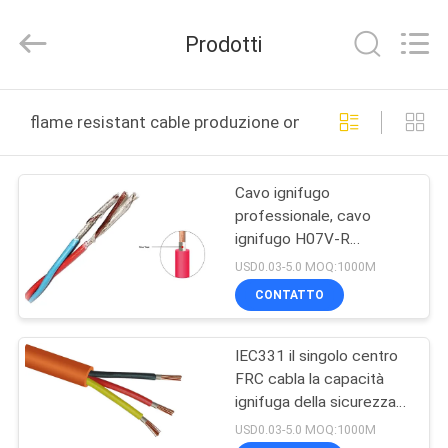
Shanghai
Shenghua
Cable
Prodotti
(Group)
Co.,
Ltd..
All
CASA
Rights
Reserved.
flame resistant cable produzione online
PRODOTTI
Cavo ignifugo
professionale, cavo
VIDEO
ignifugo H07V-R
THHN/THHW
USD0.03-5.0 MOQ:1000M
MOSTRA
CONTATTO
VR
IEC331 il singolo centro
FRC cabla la capacità
CHI
ignifuga della sicurezza
SIAMO
del cavo
USD0.03-5.0 MOQ:1000M