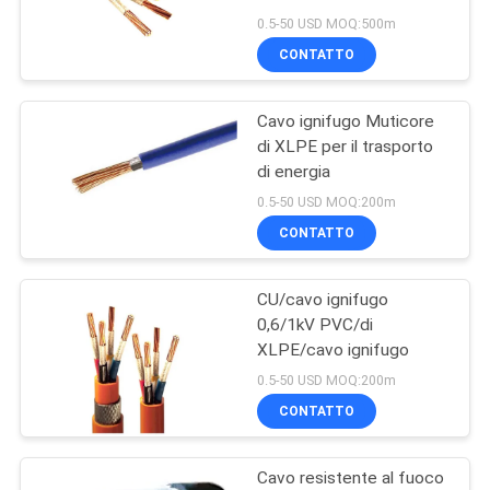
RICHIEDERE
fuoco di cavo della
0.5-50 USD MOQ:500m
prova/cavo ignifugo
UN
CONTATTO
PREVENTIVO
Cavo ignifugo Muticore
di XLPE per il trasporto
NEWS
di energia
0.5-50 USD MOQ:200m
MAPPA
CONTATTO
DEL
CU/cavo ignifugo
SITO
0,6/1kV PVC/di
XLPE/cavo ignifugo
POLITICA
0.5-50 USD MOQ:200m
SULLA
CONTATTO
PRIVACY
Cavo resistente al fuoco