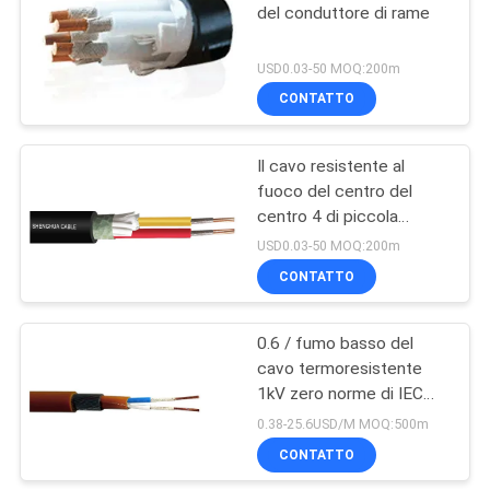
del conduttore di rame
USD0.03-50 MOQ:200m
CONTATTO
Il cavo resistente al
fuoco del centro del
centro 4 di piccola
dimensione 2, fuoco ha
USD0.03-50 MOQ:200m
valutato il cavo elettrico
CONTATTO
0.6 / fumo basso del
cavo termoresistente
1kV zero norme di IEC
del cavo elettrico
0.38-25.6USD/M MOQ:500m
dell'alogeno
CONTATTO