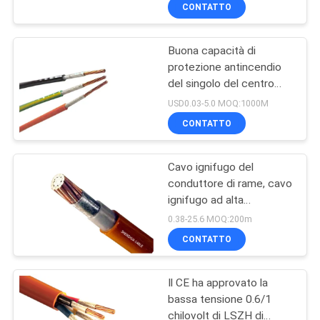
CONTATTO
FATORY
Buona capacità di
TOUR
protezione antincendio
del singolo del centro
CONTROLLO
IEC331 di FRC cavo
USD0.03-5.0 MOQ:1000M
ignifugo standard del
DI
CONTATTO
cavo
QUALITÀ
Cavo ignifugo del
conduttore di rame, cavo
CONTATTACI
ignifugo ad alta
temperatura schermato
0.38-25.6 MOQ:200m
nastro della mica
NOTIZIE
CONTATTO
BLOG
Il CE ha approvato la
bassa tensione 0.6/1
chilovolt di LSZH di