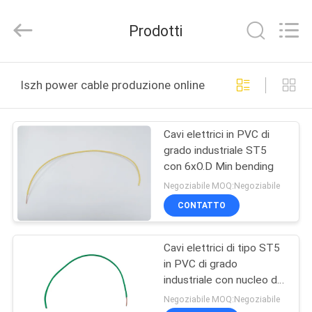
Shanghai
Shenghua
Cable
Prodotti
(Group)
Co.,
Ltd..
All
CASA
Rights
Reserved.
lszh power cable produzione online
PRODOTTI
Cavi elettrici in PVC di
grado industriale ST5
VIDEO
con 6xO.D Min bending
Negoziabile MOQ:Negoziabile
MOSTRA
CONTATTO
VR
Cavi elettrici di tipo ST5
in PVC di grado
CHI
industriale con nucleo di
SIAMO
rame 500V BV
Negoziabile MOQ:Negoziabile