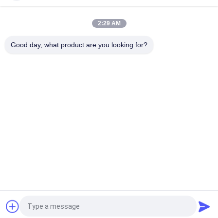
2:29 AM
Good day, what product are you looking for?
Categorie popolari
Tutti
Cavo Elettrico 
Cavo Elettrico 
Isolato XLPE
Corazzato
PVC Per Cavi Isolati
Cavo Elettrico
Fumo Basso Zero 
Cavi Resistenti Al 
Cavi Dell'alogeno
Fuoco
Cavo 
Conduttore Nudo
Impacchettato 
Antenna
Richiedi un preventivo