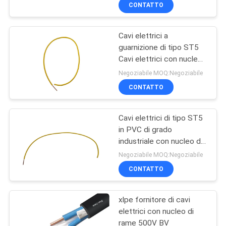
CONTATTO
FATORY
Cavi elettrici a
TOUR
guarnizione di tipo ST5
Cavi elettrici con nucleo
CONTROLLO
di rame 500V BV
Negoziabile MOQ:Negoziabile
DI
CONTATTO
QUALITÀ
Cavi elettrici di tipo ST5
in PVC di grado
CONTATTACI
industriale con nucleo di
rame 500V BV
Negoziabile MOQ:Negoziabile
NOTIZIE
CONTATTO
BLOG
xlpe fornitore di cavi
elettrici con nucleo di
rame 500V BV