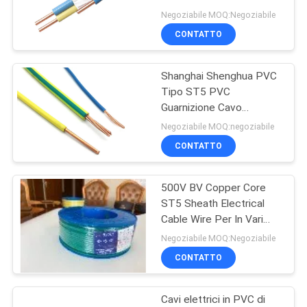
RICHIEDERE
Negoziabile MOQ:Negoziabile
UN
CONTATTO
PREVENTIVO
Shanghai Shenghua PVC
Tipo ST5 PVC
NEWS
Guarnizione Cavo
elettrico Filtro di rame
Negoziabile MOQ:negoziabile
Corpo di terra Filtro 500v
MAPPA
CONTATTO
DEL
500V BV Copper Core
SITO
ST5 Sheath Electrical
Cable Wire Per In Vari
POLITICA
Ambienti
Negoziabile MOQ:Negoziabile
SULLA
CONTATTO
PRIVACY
Cavi elettrici in PVC di