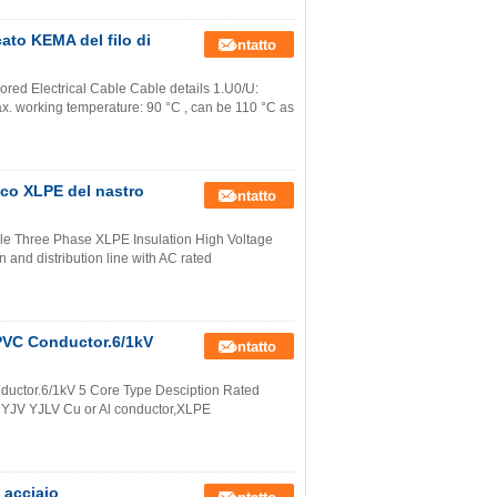
cato KEMA del filo di
Contatto
red Electrical Cable Cable details 1.U0/U:
. working temperature: 90 °C , can be 110 °C as
rico XLPE del nastro
Contatto
le Three Phase XLPE Insulation High Voltage
 and distribution line with AC rated
 PVC Conductor.6/1kV
Contatto
uctor.6/1kV 5 Core Type Desciption Rated
 YJV YJLV Cu or Al conductor,XLPE
 acciaio