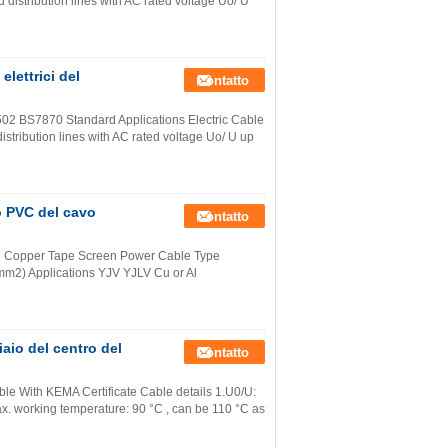
distribution lines with AC rated voltage Uo/ U
elettrici del
Contatto
2 BS7870 Standard​ Applications Electric Cable
istribution lines with AC rated voltage Uo/ U up
o PVC del cavo
Contatto
d Copper Tape Screen Power Cable Type
mm2) Applications YJV YJLV Cu or Al
iaio del centro del
Contatto
ble With KEMA Certificate Cable details 1.U0/U:
. working temperature: 90 °C , can be 110 °C as