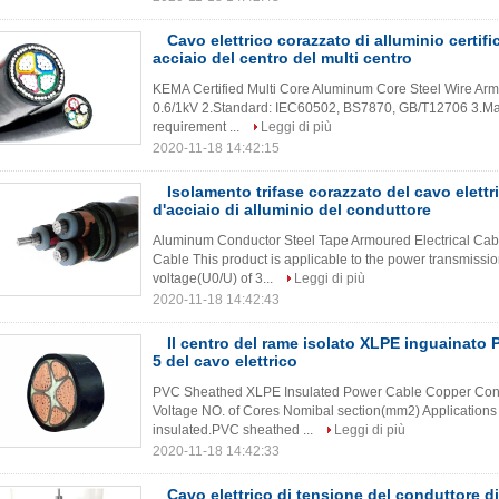
Cavo elettrico corazzato di alluminio certifi
acciaio del centro del multi centro
KEMA Certified Multi Core Aluminum Core Steel Wire Armo
0.6/1kV 2.Standard: IEC60502, BS7870, GB/T12706 3.Max
requirement ...
Leggi di più
2020-11-18 14:42:15
Isolamento trifase corazzato del cavo elett
d'acciaio di alluminio del conduttore
Aluminum Conductor Steel Tape Armoured Electrical Cab
Cable This product is applicable to the power transmission
voltage(U0/U) of 3...
Leggi di più
2020-11-18 14:42:43
Il centro del rame isolato XLPE inguainato
5 del cavo elettrico
PVC Sheathed XLPE Insulated Power Cable Copper Cond
Voltage NO. of Cores Nomibal section(mm2) Applications
insulated.PVC sheathed ...
Leggi di più
2020-11-18 14:42:33
Cavo elettrico di tensione del conduttore di