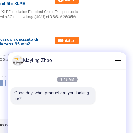
Contatto
del filo XLPE
LPE Insulation Electrical Cable This product is
e with AC rated voltage(U0/U) of 3.6/6kV-26/36kV
acciaio corazzato di
Contatto
la terra 95 mm2
rical Cable Steel Tape Armord XLPE Copper
 Standarts : TS IEC 60502, IEC 502, VDE 0271,
Mayling Zhao
8:45 AM
8
9
10
>>
>|
Good day, what product are you looking 
for?
ro cavi
Contattaci