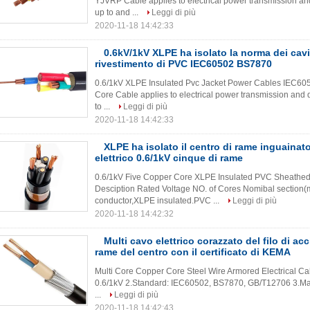
YJVRP Cable applies to electrical power transmission and 
up to and ...
Leggi di più
2020-11-18 14:42:33
0.6kV/1kV XLPE ha isolato la norma dei cavi 
rivestimento di PVC IEC60502 BS7870
0.6/1kV XLPE Insulated Pvc Jacket Power Cables IEC6050
Core Cable applies to electrical power transmission and d
to ...
Leggi di più
2020-11-18 14:42:33
XLPE ha isolato il centro di rame inguainat
elettrico 0.6/1kV cinque di rame
0.6/1kV Five Copper Core XLPE Insulated PVC Sheathe
Desciption Rated Voltage NO. of Cores Nomibal section(
conductor,XLPE insulated.PVC ...
Leggi di più
2020-11-18 14:42:32
Multi cavo elettrico corazzato del filo di acc
rame del centro con il certificato di KEMA
Multi Core Copper Core Steel Wire Armored Electrical Ca
0.6/1kV 2.Standard: IEC60502, BS7870, GB/T12706 3.Max
...
Leggi di più
2020-11-18 14:42:43