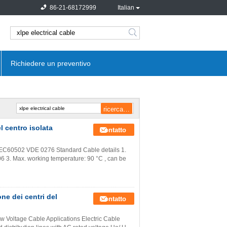
86-21-68172999
Italian
search
Richiedere un preventivo
l centro isolata
Contatto
EC60502 VDE 0276 Standard Cable details 1.
 3. Max. working temperature: 90 °C , can be
ne dei centri del
Contatto
 Voltage Cable Applications Electric Cable