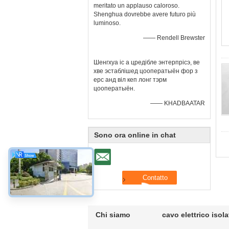
meritato un applauso caloroso.
Shenghua dovrebbe avere futuro più
luminoso.
—— Rendell Brewster
Шенгхуа іс а цредібле энтерпрісэ, ве
хве эстаблішед цооператыён фор з
ерс анд віл кеп лонг тэрм
цооператыён.
—— KHADBAATAR
Sono ora online in chat
Chi siamo
cavo elettrico isol