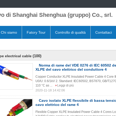
o di Shanghai Shenghua (gruppo) Co., srl.
Chi siamo
Fatory Tour
Controllo di qualità
Contattaci
(100)
pe electrical cable
Norma di rame del VDE 0276 di IEC 60502 de
XLPE del cavo elettrico del conduttore 4
Copper Conductor XLPE Insulated Power Cable 4 Core I
U0/U: 0.6/1kV 2. Standard: IEC60502, BS7870, GB/T12706
110 °C as ...
Leggi di più
2020-11-18 14:42:06
Cavo isolato XLPE flessibile di bassa tensio
cavo elettrico del rame 4
Flexible Copper XLPE Insulated Power Cable 4 Cores Low