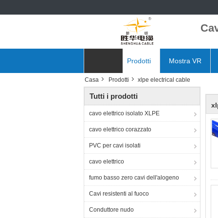
Cav
Casa
Prodotti
Mostra VR
Casa
Prodotti
xlpe electrical cable
Notizie
Tutti i prodotti
xl
cavo elettrico isolato XLPE
cavo elettrico corazzato
PVC per cavi isolati
cavo elettrico
fumo basso zero cavi dell'alogeno
Cavi resistenti al fuoco
Conduttore nudo