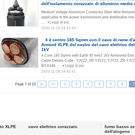
dell'isolamento corazzato di alluminio medio 
Medium Voltage Aluminum Conductor Steel Wire Armored X
applicable to the power transmission and distribution lin
...
Leggi di più
2020-11-18 14:42:44
4 il centro 185 Sqmm con il cavo di rame d'
Armord XLPE del nastro del cavo elettrico del
1kV
4 Core 185 Sqmm with Earth 95 mm2 1kV Armoured Elect
Cable Details Code : YJV22, ZR-YJV22, YJY23, ZR-YJY23
BS 6346 ...
Leggi di più
2020-11-18 14:42:41
Page 7 of 10
|<
<<
1
2
3
4
5
6
7
ato XLPE
cavo elettrico corazzato
fumo basso ze
dell'alogeno